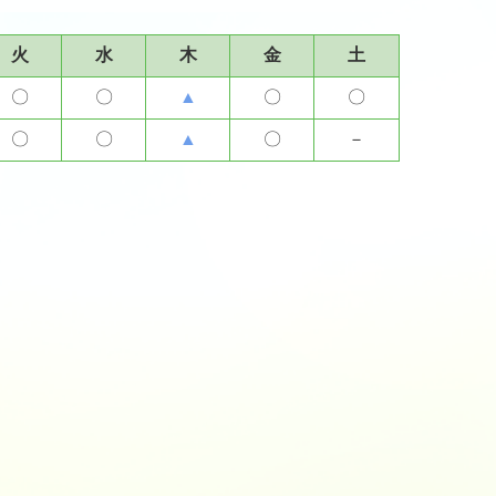
火
水
木
金
土
〇
〇
▲
〇
〇
〇
〇
▲
〇
－